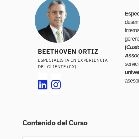
Especi
desemp
intern
geren
(
Cust
BEETHOVEN ORTIZ
Assoc
ESPECIALISTA EN EXPERIENCIA
servic
DEL CLIENTE (CX)
unive
asesor
Contenido del Curso